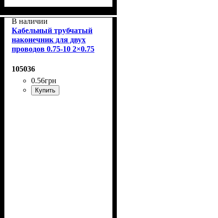
В наличии
Кабельный трубчатый
наконечник для двух
проводов 0.75-10 2×0.75
мм² с изолированным
фланцем
105036
0
.
56
грн
Купить