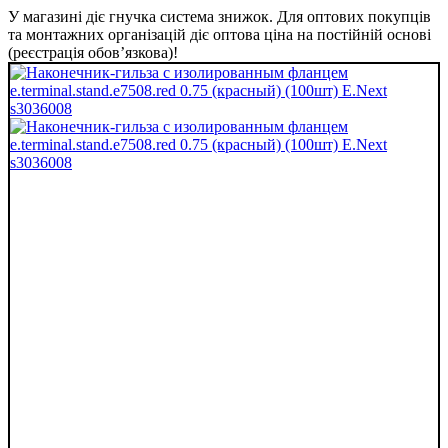
У магазині діє гнучка система знижок. Для оптових покупців
та монтажних організацій діє оптова ціна на постійній основі
(реєстрація обов’язкова)!