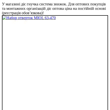
У магазині діє гнучка система знижок. Для оптових покупців
та монтажних організацій діє оптова ціна на постійній основі
(реєстрація обов’язкова)!