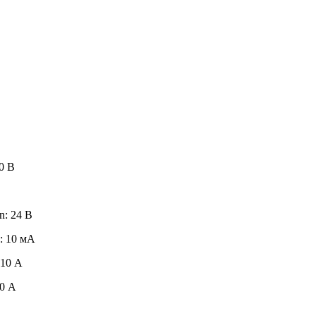
0 В
n: 24 В
: 10 мА
 10 А
00 А