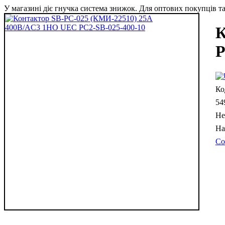
У магазині діє гнучка система знижок. Для оптових покупців та 
К
P
54
Не
Со