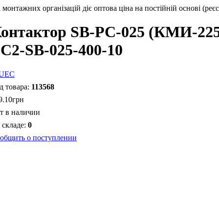
монтажних організацій діє оптова ціна на постійній основі (реєс
онтактор SB-РC-025 (КМИ-22
C2-SB-025-400-10
113568
9
.
10
грн
т в наличии
0
общить о поступлении