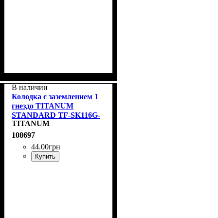
В наличии
Колодка с заземлением 1
гнездо TITANUM
STANDARD TF-SK116G-
TITANUM
W
108697
44
.
00
грн
Купить