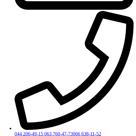
044 206-49-15
063 760-47-73
066 638-11-52