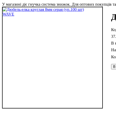
У магазині діє гнучка система знижок. Для оптових покупців та 
Д
37
В 
В