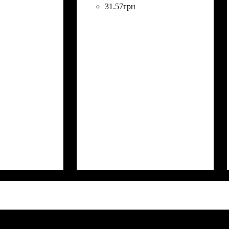
31
.
57
грн