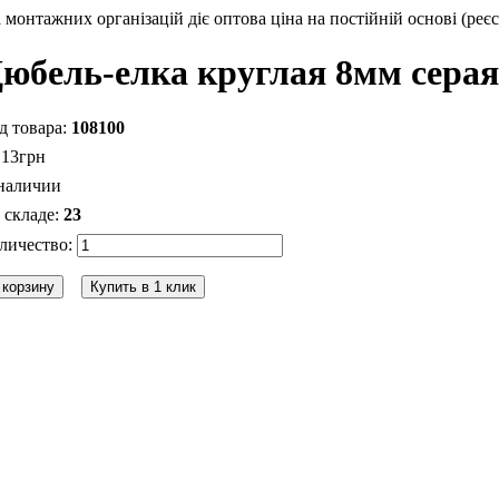
монтажних організацій діє оптова ціна на постійній основі (реєс
юбель-елка круглая 8мм серая
108100
.
13
грн
наличии
23
 корзину
Купить в 1 клик