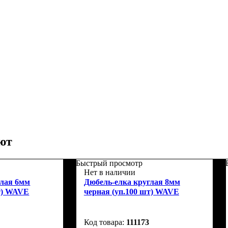
ют
Быстрый просмотр
Нет в наличии
глая 6мм
Дюбель-елка круглая 8мм
шт) WAVE
черная (уп.100 шт) WAVE
111173