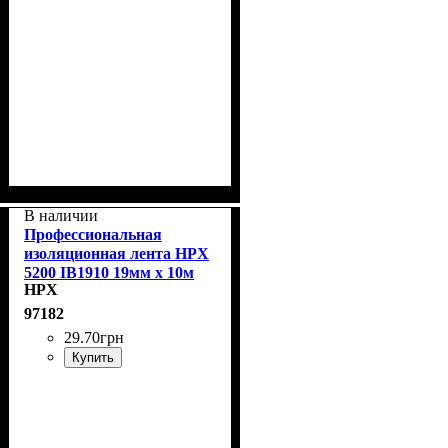
В наличии
Профессиональная
изоляционная лента HPX
5200 IB1910 19мм х 10м
HPX
черная
97182
29
.
70
грн
Купить