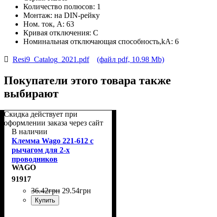
Количество полюсов:
1
Монтаж:
на DIN-рейку
Ном. ток, А:
63
Кривая отключения:
С
Номинальная отключающая способность,kA:
6
Resi9_Catalog_2021.pdf
(файл pdf, 10.98 Mb)
Покупатели этого товара также
выбирают
Скидка действует при
оформлении заказа через сайт
В наличии
Клемма Wago 221-612 с
рычагом для 2-х
проводников
WAGO
91917
36
.
42
грн
29
.
54
грн
Купить