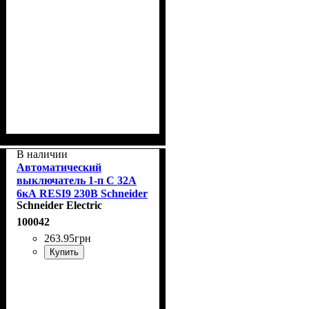
В наличии
Автоматический
выключатель 1-п С 32А
6кА RESI9 230В Schneider
Schneider Electric
R9F12132
100042
263
.
95
грн
Купить