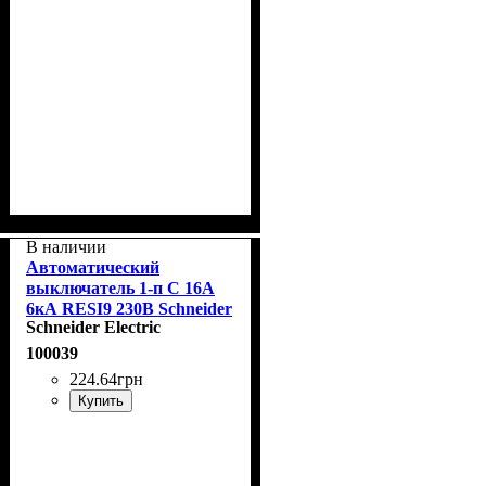
В наличии
Автоматический
выключатель 1-п С 16А
6кА RESI9 230В Schneider
Schneider Electric
R9F12116
100039
224
.
64
грн
Купить