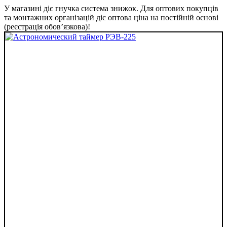
У магазині діє гнучка система знижок. Для оптових покупців
та монтажних організацій діє оптова ціна на постійній основі
(реєстрація обов’язкова)!