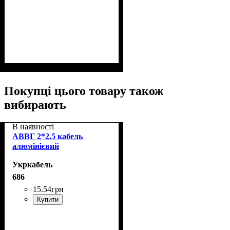
Покупці цього товару також
вибирають
В наявності
АВВГ 2*2.5 кабель
алюмінієвий
Укркабель
686
15
.
54
грн
Купити