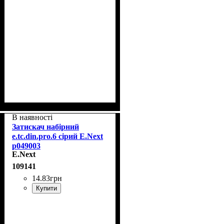
В наявності
Затискач набірний
e.tc.din.pro.6 сірий E.Next
p049003
E.Next
109141
14
.
83
грн
Купити