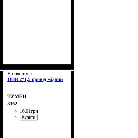
В наявності
ППВ 2*1,5 провід мідний
ТУМЕН
3362
16
.
91
грн
Купити