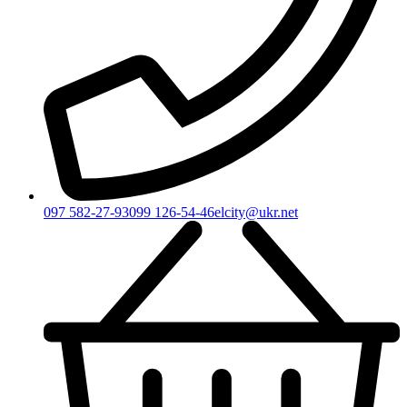
097 582-27-93
099 126-54-46
elcity@ukr.net