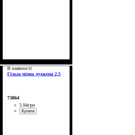
В наявності
Гільза мідна луджена 2,5
73864
5
.
94
грн
Купити