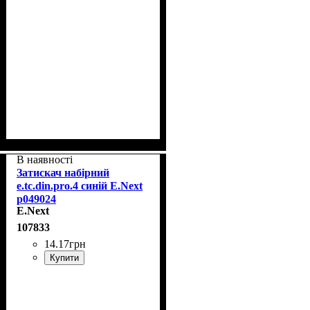
В наявності
Затискач набірний
e.tc.din.pro.4 синій E.Next
p049024
E.Next
107833
14
.
17
грн
Купити