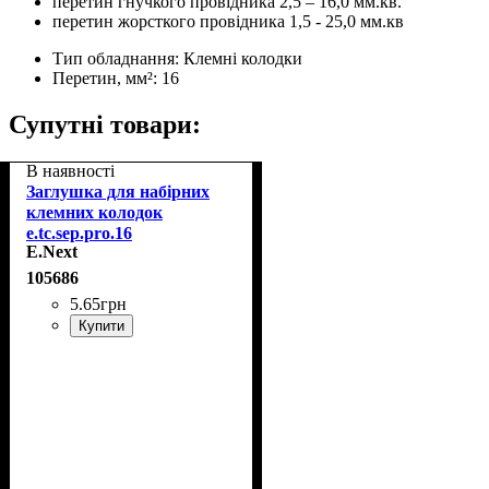
перетин гнучкого провідника 2,5 – 16,0 мм.кв.
перетин жорсткого провідника 1,5 - 25,0 мм.кв
Тип обладнання:
Клемні колодки
Перетин, мм²:
16
Супутні товари:
В наявності
Заглушка для набірних
клемних колодок
e.tc.sep.pro.16
E.Next
105686
5
.
65
грн
Купити