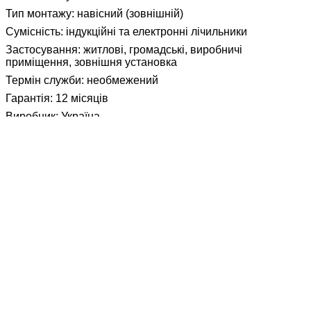
Тип монтажу: навісний (зовнішній)
Сумісність: індукційні та електронні лічильники
Застосування: житлові, громадські, виробничі
приміщення, зовнішня установка
Термін служби: необмежений
Гарантія: 12 місяців
Виробник: Україна
Матеріал:
Пластик
Кількість модулів:
8
Монтаж:
Навісний
Герметичність, IP:
54
Тип лічильника:
3-ф
Покупці цього товару також вибирають
Залишок по складу, м: 3; 2; 6;
7; 5; 4.5; 7.5; 4; 6.8; 2.7; 3.5; 2
В наявності
Труба гофрована ПВХ з
протяжкою D 25/18