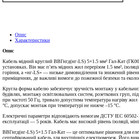
Опис
Характеристики
Опис
Кабель мідний круглий ВВГнгд(нг‑LS) 5×1.5 мм² Гал‑Кат (ГК000
установках. Він має п’ять мідних жил перерізом 1.5 мм², ізоляц
горіння, а «нг‑LS» — низьке димовиділення та знижений рівен
приміщеннях, де важливі вимоги до пожежної безпеки та еколог
Кругла форма кабелю забезпечує зручність монтажу у кабельних 
будівлях, монтажу освітлювальних систем, розеткових груп, п
при частоті 50 Гц, тривало допустима температура нагріву жи
°C, допускає монтаж при температурі не нижче –15 °C.
Електричні параметри відповідають вимогам ДСТУ IEC 60502‑1:
експлуатації — 5 років. Кабель має високий рівень ізоляції, м
ВВГнгд(нг‑LS) 5×1.5 Гал‑Кат — це оптимальне рішення для еле
сертифікований кабель для внутрішніх електромереж. Його вик