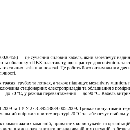
020458) — це сучасний силовий кабель, який забезпечує надійни
ію та оболонку з ПВХ пластикату, що гарантує довговічність та ст
ь токсичних газів при пожежі. Це робить його оптимальним для
ічності.
трасах, трубах та лотках, а також підвищує механічну міцність 
ідключення стаціонарних електроприладів та обладнання з помір
л — до 70 °C, у режимі перевантаження — до 90 °C. Кабель витр
2009 та ТУ У 27.3‑39543889‑005:2009. Тривало допустимий терм
інімальний опір жил при температурі 20 °C та забезпечує стабіль
ктромонтажних компаній, приватних користувачів та організацій,
ористання дозволяє знизити ризики аварійних ситуацій, забезп