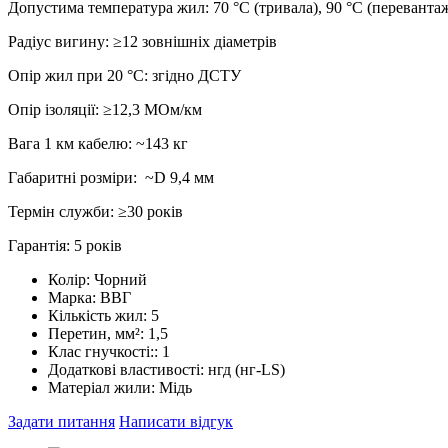
Допустима температура жил: 70 °C (тривала), 90 °C (переванта
Радіус вигину: ≥12 зовнішніх діаметрів
Опір жил при 20 °C: згідно ДСТУ
Опір ізоляції: ≥12,3 МОм/км
Вага 1 км кабелю: ~143 кг
Габаритні розміри: ~D 9,4 мм
Термін служби: ≥30 років
Гарантія: 5 років
Колір:
Чорний
Марка:
ВВГ
Кількість жил:
5
Перетин, мм²:
1,5
Клас гнучкості::
1
Додаткові властивості:
нгд (нг-LS)
Матеріал жили:
Мідь
Задати питання
Написати відгук