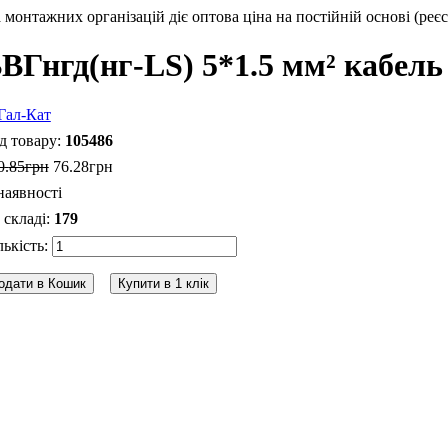
монтажних організацій діє оптова ціна на постійній основі (реєс
ВГнгд(нг-LS) 5*1.5 мм² кабель 
105486
0
.
85
грн
76
.
28
грн
наявності
179
одати в Кошик
Купити в 1 клік