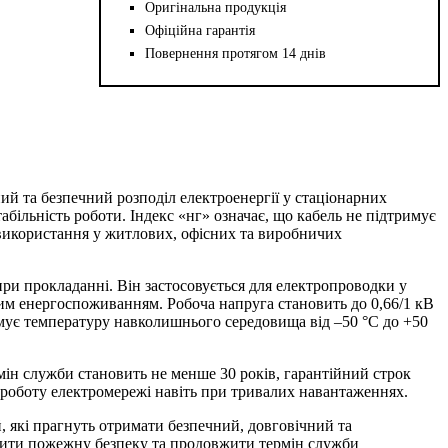
Оригінальна продукція
Офіційна гарантія
Повернення протягом 14 днів
й та безпечний розподіл електроенергії у стаціонарних
абільність роботи. Індекс «нг» означає, що кабель не підтримує
 використання у житлових, офісних та виробничих
при прокладанні. Він застосовується для електропроводки у
ним енергоспоживанням. Робоча напруга становить до 0,66/1 кВ
имує температуру навколишнього середовища від –50 °C до +50
ін служби становить не менше 30 років, гарантійний строк
ну роботу електромережі навіть при тривалих навантаженнях.
 які прагнуть отримати безпечний, довговічний та
ечити пожежну безпеку та продовжити термін служби