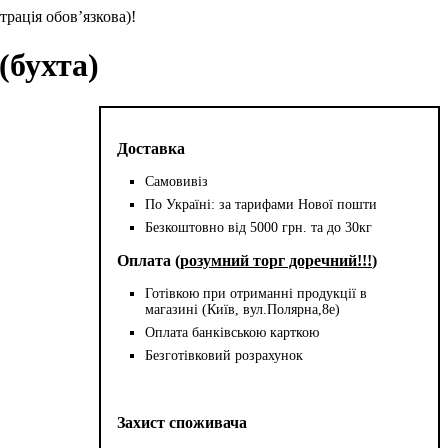
трація обов’язкова)!
(бухта)
Доставка
Самовивіз
По Україні: за тарифами Нової пошти
Безкоштовно від 5000 грн. та до 30кг
Оплата (
розумний торг доречний!!!
)
Готівкою при отриманні продукції в
магазині (Київ, вул.Полярна,8е)
Оплата банківською карткою
Безготівковий розрахунок
Захист споживача