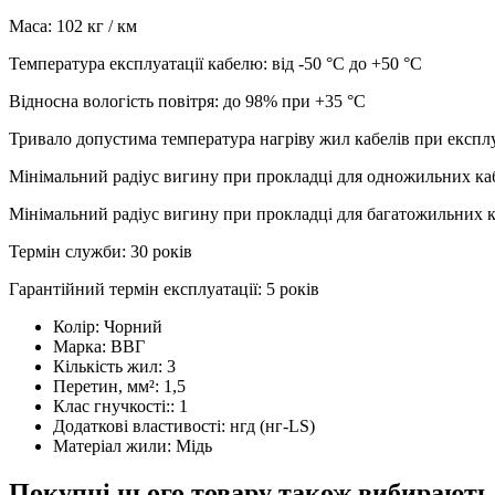
Маса: 102 кг / км
Температура експлуатації кабелю: від -50 °С до +50 °С
Відносна вологість повітря: до 98% при +35 °С
Тривало допустима температура нагріву жил кабелів при експлу
Мінімальний радіус вигину при прокладці для одножильних кабе
Мінімальний радіус вигину при прокладці для багатожильних ка
Термін служби: 30 років
Гарантійний термін експлуатації: 5 років
Колір:
Чорний
Марка:
ВВГ
Кількість жил:
3
Перетин, мм²:
1,5
Клас гнучкості::
1
Додаткові властивості:
нгд (нг-LS)
Матеріал жили:
Мідь
Покупці цього товару також вибирають