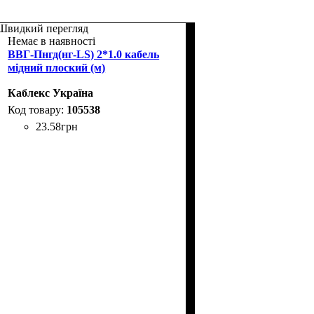
Швидкий перегляд
Немає в наявності
ВВГ-Пнгд(нг-LS) 2*1.0 кабель
мідний плоский (м)
Каблекс Україна
105538
23
.
58
грн