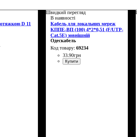
Швидкий перегляд
В наявності
ротяжкою D 11
Кабель для локальних мереж
КППЕ-ВП (100) 4*2*0,51 (F/UTP-
Cat.5E) зовнішній
Одескабель
7
69234
33
.
90
грн
Купити