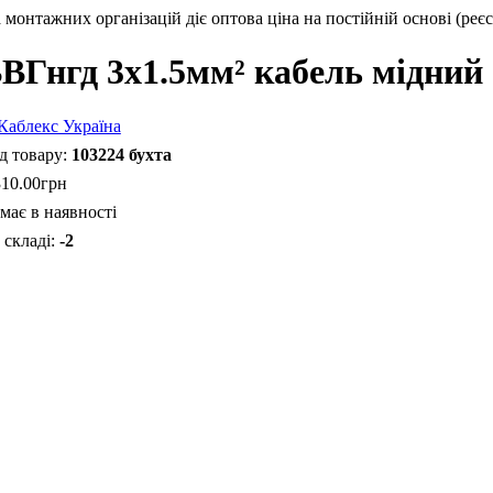
монтажних організацій діє оптова ціна на постійній основі (реєс
ВГнгд 3х1.5мм² кабель мідний 
103224 бухта
310
.
00
грн
має в наявності
-2