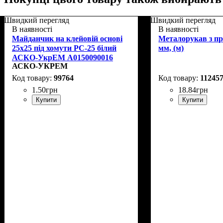
Швидкий перегляд
Швидкий перегляд
В наявності
В наявності
Майданчик на клейовій основі
Металорукав з п
25х25 під хомути PC-25 білий
мм, (м)
АСКО-УкрЕМ A0150090016
АСКО-УКРЕМ
99764
11245
1
.
50
грн
18
.
84
грн
Купити
Купити