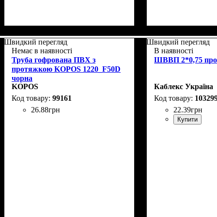
Швидкий перегляд
Швидкий перегляд
Немає в наявності
В наявності
Труба гофрована ПВХ з
ШВВП 2*0,75 пров
протяжкою KOPOS 1220_F50D
чорна
KOPOS
Каблекс Україна
99161
10329
26
.
88
грн
22
.
39
грн
Купити