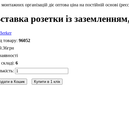
монтажних організацій діє оптова ціна на постійній основі (реєс
ставка розетки із заземленням,
96052
9
.
36
грн
наявності
6
одати в Кошик
Купити в 1 клік