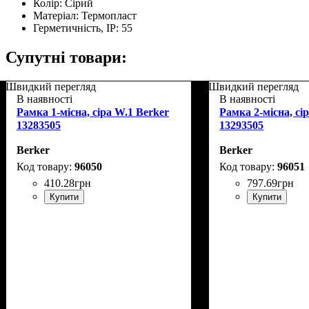
Колір:
Сірий
Матеріал:
Термопласт
Герметичність, IP:
55
Супутні товари:
Швидкий перегляд
Швидкий перегляд
В наявності
В наявності
Рамка 1-місна, сіра W.1 Berker
Рамка 2-місна, сі
13283505
13293505
Berker
Berker
96050
96051
410
.
28
грн
797
.
69
грн
Купити
Купити