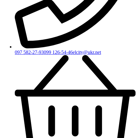
097 582-27-93
099 126-54-46
elcity@ukr.net