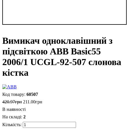
Вимикач одноклавішний з
підсвіткою ABB Basic55
2006/1 UCGL-92-507 слонова
кістка
60507
420
.
97
грн
211
.
00
грн
В наявності
2