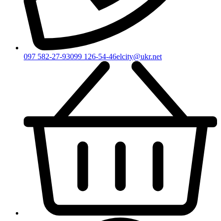
097 582-27-93
099 126-54-46
elcity@ukr.net