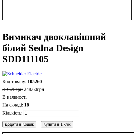
Вимикач двоклавішний
білий Sedna Design
SDD111105
105260
310
.
75
грн
248
.
60
грн
В наявності
18
Додати в Кошик
Купити в 1 клік