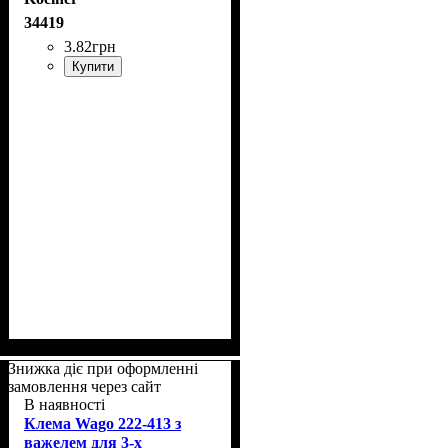
6,8*105мм)
34419
3
.
82
грн
Купити
Знижка діє при оформленні
замовлення через сайт
В наявності
Клема Wago 222-413 з
важелем для 3-х