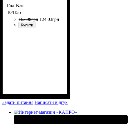
Гал-Кат
104155
163
.
98
грн
124
.
03
грн
Купити
Задати питання
Написати відгук