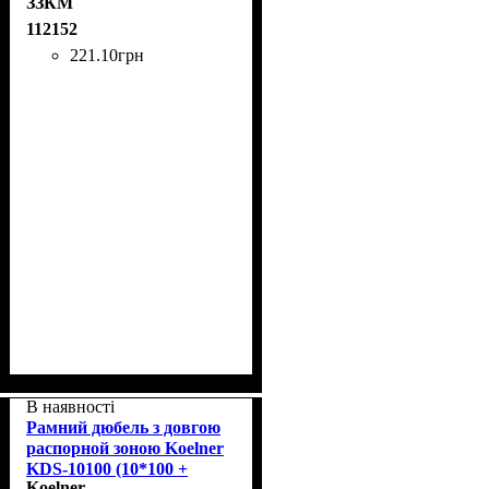
ЗЗКМ
112152
221
.
10
грн
В наявності
Рамний дюбель з довгою
распорной зоною Koelner
KDS-10100 (10*100 +
Koelner