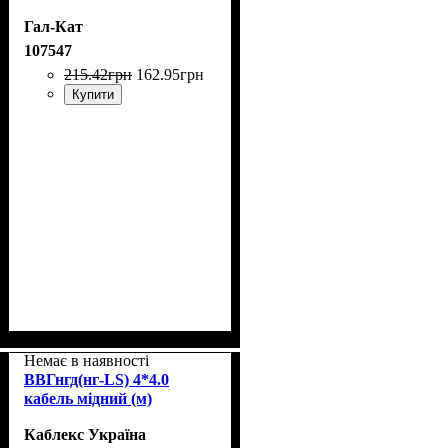
Гал-Кат
107547
215
.
42
грн
162
.
95
грн
Купити
Немає в наявності
ВВГнгд(нг-LS) 4*4.0
кабель мідний (м)
Каблекс Україна