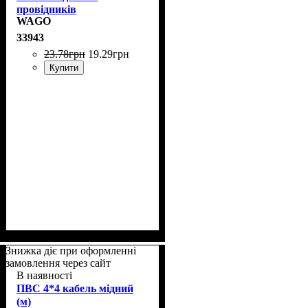
провідників
WAGO
33943
23
.
78
грн
19
.
29
грн
Купити
Знижка діє при оформленні
замовлення через сайт
В наявності
ПВС 4*4 кабель мідний
(м)