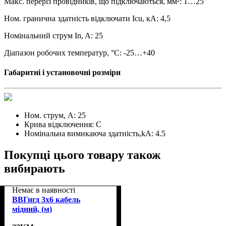
Макс. переріз провідників, що підключаються, мм²: 1…25
Ном. гранична здатність відключати Icu, кА: 4,5
Номінальний струм In, A: 25
Діапазон робочих температур, °С: -25…+40
Габаритні і установочні розміри
Ном. струм, А:
25
Крива відключення:
С
Номінальна вимикаюча здатність,kA:
4.5
Покупці цього товару також
вибирають
Немає в наявності
ВВГнгд 3х6 кабель
мідний, (м)