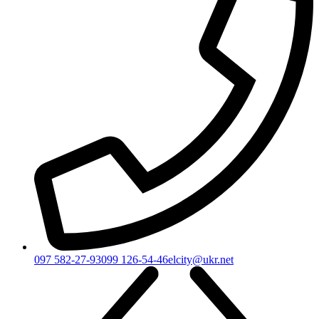
097 582-27-93
099 126-54-46
elcity@ukr.net