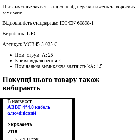
Призначення: захист ланцюгів від перевантажень та коротких
замикань
Відповідність стандартам: IEC/EN 60898‑1
Виробник: UEC
Артикул: MCB45‑3‑025‑C
Ном. струм, А:
25
Крива відключення:
С
Номінальна вимикаюча здатність,kA:
4.5
Покупці цього товару також
вибирають
В наявності
АВВГ 4*4.0 кабель
алюмінієвий
Укркабель
2118
44
.
16
грн