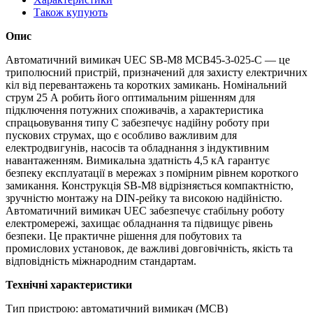
Також купують
Опис
Автоматичний вимикач UEC SB-M8 MCB45-3-025-C — це
триполюсний пристрій, призначений для захисту електричних
кіл від перевантажень та коротких замикань. Номінальний
струм 25 А робить його оптимальним рішенням для
підключення потужних споживачів, а характеристика
спрацьовування типу C забезпечує надійну роботу при
пускових струмах, що є особливо важливим для
електродвигунів, насосів та обладнання з індуктивним
навантаженням. Вимикальна здатність 4,5 кА гарантує
безпеку експлуатації в мережах з помірним рівнем короткого
замикання. Конструкція SB-M8 відрізняється компактністю,
зручністю монтажу на DIN-рейку та високою надійністю.
Автоматичний вимикач UEC забезпечує стабільну роботу
електромережі, захищає обладнання та підвищує рівень
безпеки. Це практичне рішення для побутових та
промислових установок, де важливі довговічність, якість та
відповідність міжнародним стандартам.
Технічні характеристики
Тип пристрою: автоматичний вимикач (MCB)