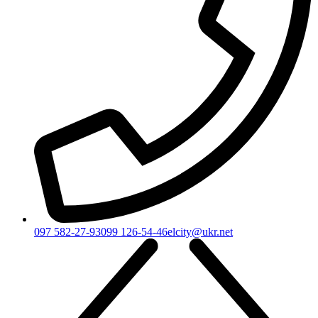
097 582-27-93
099 126-54-46
elcity@ukr.net