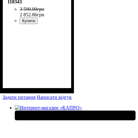
110343
3 590
.
00
грн
2 852
.
86
грн
Купити
Задати питання
Написати відгук