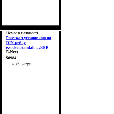
Немає в наявності
Розетка з установкою на
DIN-рейку
e.socket.stand.din, 230 В
E.Next
E.Next s004001
58984
89
.
24
грн