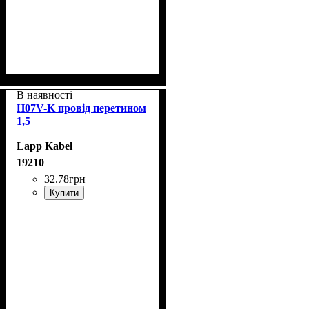
В наявності
H07V-K провід перетином
1,5
Lapp Kabel
19210
32
.
78
грн
Купити