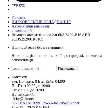
Укр
Рус
Головна
НИЗКОВОЛЬТНЕ ОБЛАДНАННЯ
Автоматичні вимикачі
2-полюсний
Вимикач автоматичний 2-п 6kA S202-B16 ABB
2CDS252001R0165
Підписуйтесь і будьте першими
Новинки, цікаві новини, акції і розпродажі, знижки та
рекомендації
Підписатися
Контакти
вул. Полярна, 8 Е ,м.Київ, 04200
Пн-Пт: з 09:00 до 19:00
Сб: с 10:00 до 16:00
Нд: вихідний
elcity@ukr.net
097 582-27-93
099 126-54-46
elcity@ukr.net
© 2015—2026 КАПРО