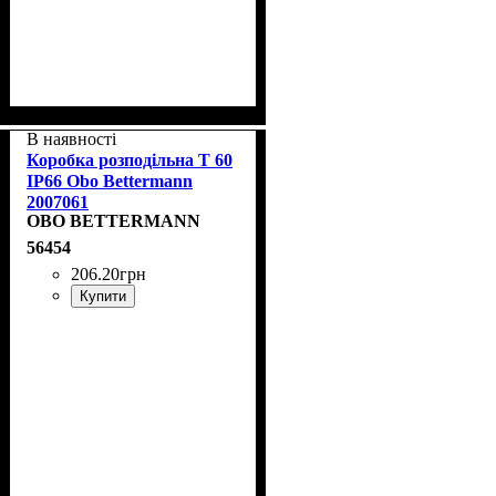
В наявності
Коробка розподільна T 60
IP66 Obo Bettermann
2007061
OBO BETTERMANN
56454
206
.
20
грн
Купити