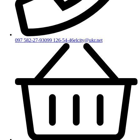
097 582-27-93
099 126-54-46
elcity@ukr.net