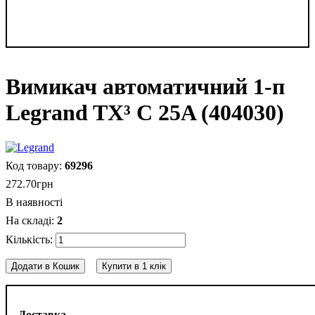
Вимикач автоматичний 1-п
Legrand TX³ C 25A (404030)
69296
272
.
70
грн
В наявності
2
Додати в Кошик
Купити в 1 клік
Доставка