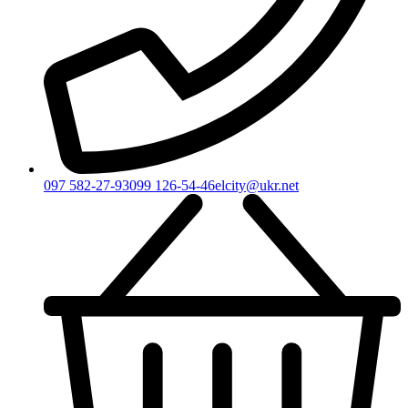
097 582-27-93
099 126-54-46
elcity@ukr.net