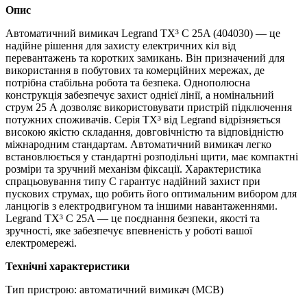
Опис
Автоматичний вимикач Legrand TX³ C 25A (404030) — це
надійне рішення для захисту електричних кіл від
перевантажень та коротких замикань. Він призначений для
використання в побутових та комерційних мережах, де
потрібна стабільна робота та безпека. Однополюсна
конструкція забезпечує захист однієї лінії, а номінальний
струм 25 А дозволяє використовувати пристрій підключення
потужних споживачів. Серія TX³ від Legrand відрізняється
високою якістю складання, довговічністю та відповідністю
міжнародним стандартам. Автоматичний вимикач легко
встановлюється у стандартні розподільні щити, має компактні
розміри та зручний механізм фіксації. Характеристика
спрацьовування типу C гарантує надійний захист при
пускових струмах, що робить його оптимальним вибором для
ланцюгів з електродвигуном та іншими навантаженнями.
Legrand TX³ C 25A — це поєднання безпеки, якості та
зручності, яке забезпечує впевненість у роботі вашої
електромережі.
Технічні характеристики
Тип пристрою: автоматичний вимикач (MCB)