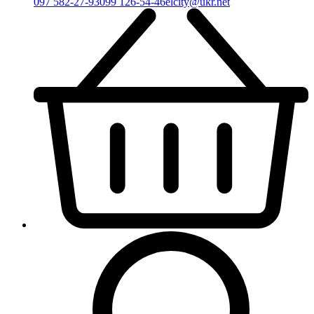
097 582-27-93
099 126-54-46
elcity@ukr.net