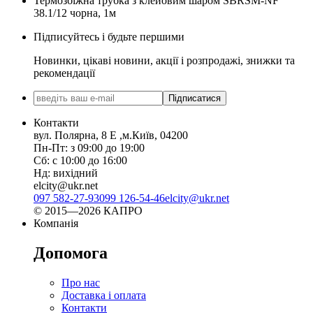
Термозбіжна трубка з клейовим шаром SBRSM-NF
38.1/12 чорна, 1м
Підписуйтесь і будьте першими
Новинки, цікаві новини, акції і розпродажі, знижки та
рекомендації
Підписатися
Контакти
вул. Полярна, 8 Е ,м.Київ, 04200
Пн-Пт: з 09:00 до 19:00
Сб: с 10:00 до 16:00
Нд: вихідний
elcity@ukr.net
097 582-27-93
099 126-54-46
elcity@ukr.net
© 2015—2026 КАПРО
Компанія
Допомога
Про нас
Доставка і оплата
Контакти