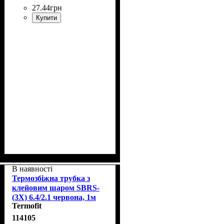
27
.
44
грн
Купити
В наявності
Термозбіжна трубка з
клейовим шаром SBRS-
(3X) 6.4/2.1 червона, 1м
Termofit
114105