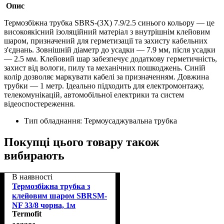
Опис
Термозбіжна трубка SBRS-(3X) 7.9/2.5 синього кольору — це
високоякісний ізоляційний матеріал з внутрішнім клейовим
шаром, призначений для герметизації та захисту кабельних
з'єднань. Зовнішній діаметр до усадки — 7.9 мм, після усадки
— 2.5 мм. Клейовий шар забезпечує додаткову герметичність,
захист від вологи, пилу та механічних пошкоджень. Синій
колір дозволяє маркувати кабелі за призначенням. Довжина
трубки — 1 метр. Ідеально підходить для електромонтажу,
телекомунікацій, автомобільної електрики та систем
відеоспостереження.
Тип обладнання:
Термоусаджувальна трубка
Покупці цього товару також
вибирають
В наявності
Термозбіжна трубка з
клейовим шаром SBRSM-
NF 33/8 чорна, 1м
Termofit