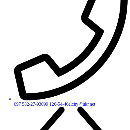
097 582-27-93
099 126-54-46
elcity@ukr.net