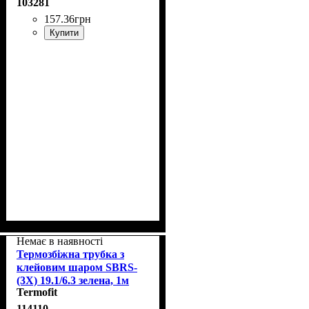
103281
157
.
36
грн
Купити
Немає в наявності
Термозбіжна трубка з
клейовим шаром SBRS-
(3X) 19.1/6.3 зелена, 1м
Termofit
114110