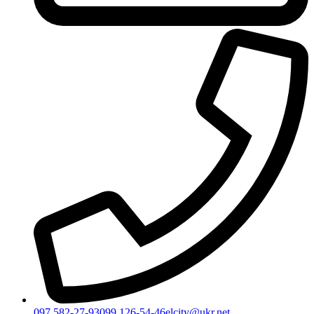
097 582-27-93
099 126-54-46
elcity@ukr.net