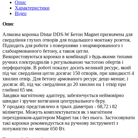
Опис
Характеристики
Відео
Опис
Алмазна коронка Distar DDS-W Бетон Magnet призначена для
свердління глухих отворів для подальшого монтажу розеток.
Підходить для роботи з поверхнями з неармированного і
слабоармованного бетону, а також цегли.
Використовуються коронки в комбінації з будь-якими типами
ручних електродрилів з регульованою частотою обертів і
перфораторів. В роботі показує досить великий ресурс, який
під час свердління цегли досягає 150 отворів, при швидкості 4
хвилин отвір. Для бетону армованого ресурс дещо менше, і
досягає 40, під час свердління до 20 хвилин на 1 отвір при
глибині 65 мм.
Завдяки магнітному адаптеру, забезпечується неймовірно
швидке і зручне витягання центрувального буру.
У продажу представлено в трьох діаметрах - 68,72 і 82
міліметри. Можуть комплектуватися як з магнітним
перехідником-адаптером Magnet так і без нього. Застосовувати
такі коронки рекомендується на ручному інструменті з
потужністю не менше 650 Вт.