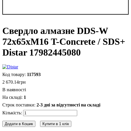
Свердло алмазне DDS-W
72x65xМ16 T-Concrete / SDS+
Distar 17982445080
117593
2 670
.
14
грн
В наявності
1
2-3 дні за відсутності на складі
Додати в Кошик
Купити в 1 клік