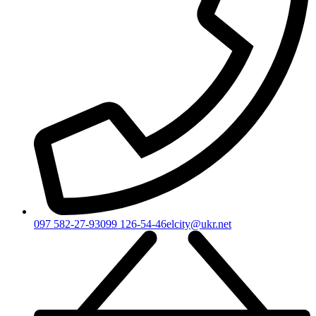
097 582-27-93
099 126-54-46
elcity@ukr.net