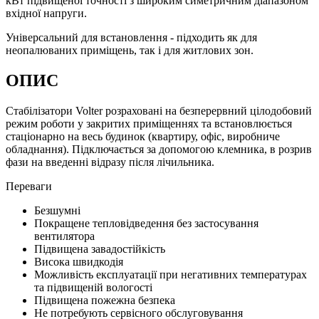
кВт підвищеної точності з широким симетричним діапазоном
вхідної напруги.
Універсальний для встановлення - підходить як для
неопалюваних приміщень, так і для житлових зон.
ОПИС
Стабілізатори Volter розраховані на безперервний цілодобовий
режим роботи у закритих приміщеннях та встановлюється
стаціонарно на весь будинок (квартиру, офіс, виробниче
обладнання). Підключається за допомогою клемника, в розрив
фази на введенні відразу після лічильника.
Переваги
Безшумні
Покращене тепловідведення без застосування
вентилятора
Підвищена завадостійкість
Висока швидкодія
Можливість експлуатації при негативних температурах
та підвищеній вологості
Підвищена пожежна безпека
Не потребують сервісного обслуговування