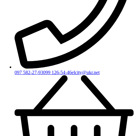
097 582-27-93
099 126-54-46
elcity@ukr.net