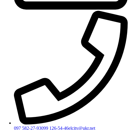
097 582-27-93
099 126-54-46
elcity@ukr.net