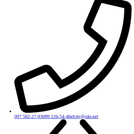
097 582-27-93
099 126-54-46
elcity@ukr.net