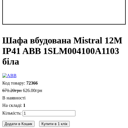
Шафа вбудована Mistral 12M
IP41 ABB 1SLM004100A1103
біла
72366
671
.
20
грн
626
.
00
грн
В наявності
1
Додати в Кошик
Купити в 1 клік