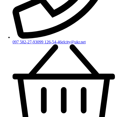
097 582-27-93
099 126-54-46
elcity@ukr.net