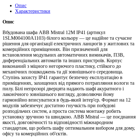
Опис
Характеристики
Опис
Вбудована шафа ABB Mistral 12M IP41 (артикул
1SLM004100A1103) білого кольору — це надійне та сучасне
рішення для організації електричних ланцюгів у житлових та
комерційних приміщеннях. Він призначений для
встановлення модульних автоматичних вимикачів, ПЗВ,
диференціальних автоматів та інших пристроїв. Корпус
виконаний з міцного негорючого пластику, стійкого до
механічних пошкоджень та дії зовнішнього середовища.
Ступінь захисту IP41 гарантує безпечну експлуатацію в
приміщеннях, захищених від прямого потрапляння вологи та
пилу. Білі непрозорі дверцята надають шафі акуратного і
лаконічного зовнішнього вигляду, дозволяючи йому
гармонійно вписуватися в будь-який інтер'єр. Формат на 12
модулів забезпечує достатню гнучкість при побудові
розподільчих систем, а проста система монтажу робить
установку зручною та швидкою. ABB Mistral — це поєднання
якості, довговічності та відповідності міжнародним
стандартам, що робить шафу оптимальним вибором для дому,
офісу та комерційних об'єктів.