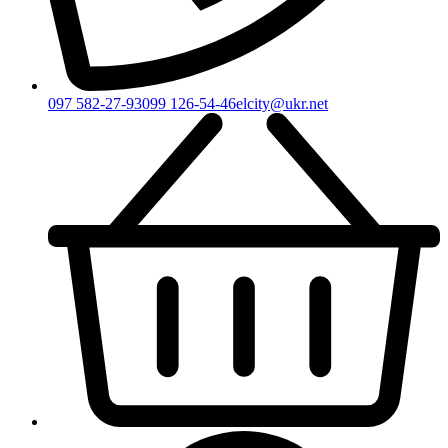
097 582-27-93
099 126-54-46
elcity@ukr.net