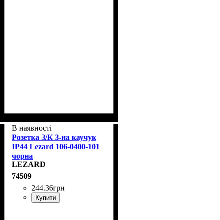
В наявності
Розетка З/К 3-на каучук
IP44 Lezard 106-0400-101
чорна
LEZARD
74509
244
.
36
грн
Купити