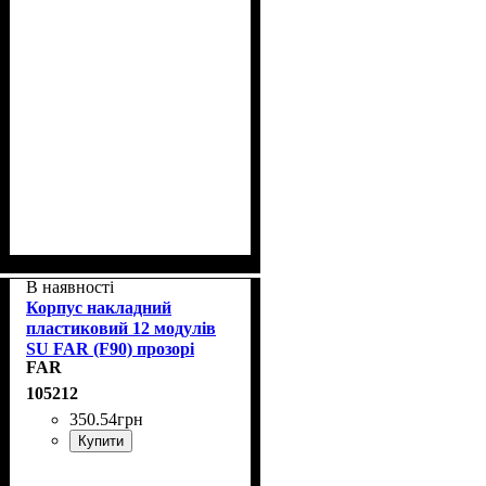
В наявності
Корпус накладний
пластиковий 12 модулів
SU FAR (F90) прозорі
FAR
дверцята
105212
350
.
54
грн
Купити