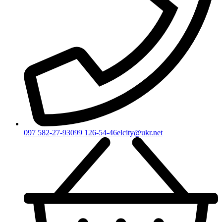
097 582-27-93
099 126-54-46
elcity@ukr.net