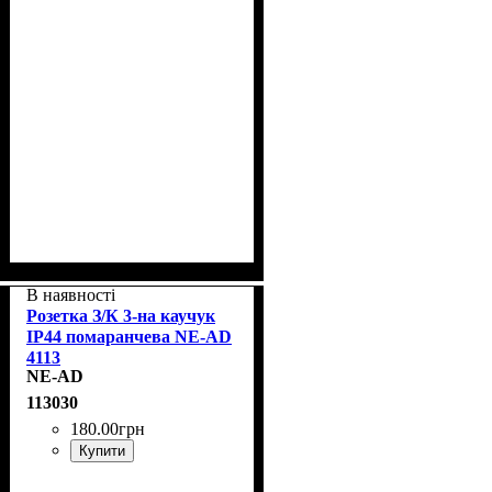
В наявності
Розетка З/К 3-на каучук
IP44 помаранчева NE-AD
4113
NE-AD
113030
180
.
00
грн
Купити