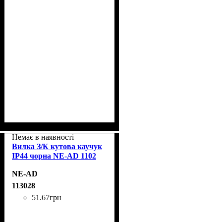
Немає в наявності
Вилка З/К кутова каучук
IP44 чорна NE-AD 1102
NE-AD
113028
51
.
67
грн