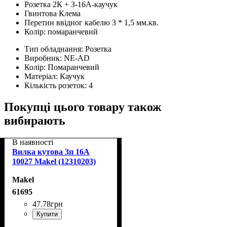
Розетка 2К + З-16А-каучук
Гвинтова Клема
Перетин ввідног кабелю 3 * 1,5 мм.кв.
Колір: помаранчевий
Тип обладнання:
Розетка
Виробник:
NE-AD
Колір:
Помаранчевий
Матеріал:
Каучук
Кількість розеток:
4
Покупці цього товару також
вибирають
В наявності
Вилка кутова 3п 16A
10027 Makel (12310203)
Makel
61695
47
.
78
грн
Купити