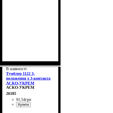
В наявності
Тумблер 1122 3-
положення х 3-контакта
АСКО-УКРЕМ
АСКО-УКРЕМ
A0140060005
26185
91
.
54
грн
Купити