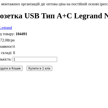
монтажних організацій діє оптова ціна на постійній основі (реєс
озетка USB Тип А+C Legrand Ni
104491
672
.
08
грн
наявності
1
одати в Кошик
Купити в 1 клік