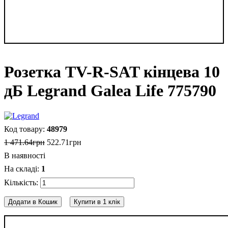
Розетка TV-R-SAT кінцева 10
дБ Legrand Galea Life 775790
48979
1 471
.
64
грн
522
.
71
грн
В наявності
1
Додати в Кошик
Купити в 1 клік