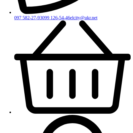
097 582-27-93
099 126-54-46
elcity@ukr.net