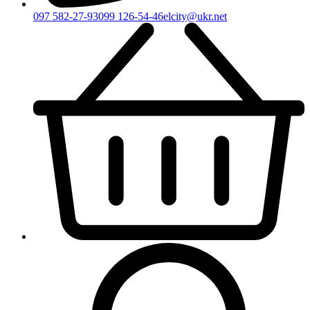
097 582-27-93
099 126-54-46
elcity@ukr.net