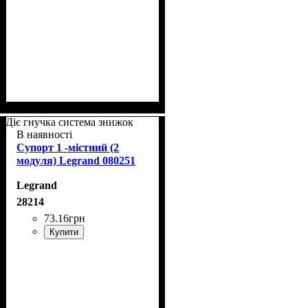
Діє гнучка система знижок
В наявності
Супорт 1 -містний (2
модуля) Legrand 080251
Legrand
28214
73
.
16
грн
Купити