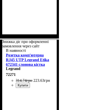
Знижка діє при оформленні
замовлення через сайт
В наявності
Розетка комп'ютерна
RJ45 UTP Legrand Etika
672341 слонова кістка
Legrand
72271
314
.
74
грн
223
.
63
грн
Купити