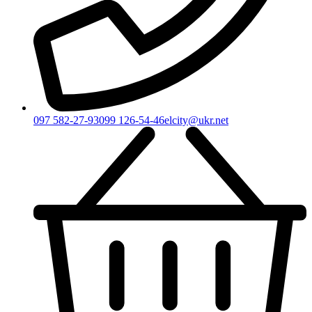
097 582-27-93
099 126-54-46
elcity@ukr.net