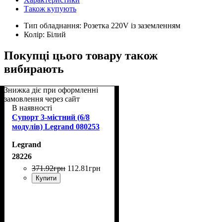
Також купують
Тип обладнання:
Розетка 220V із заземленням
Колір:
Білий
Покупці цього товару також
вибирають
Знижка діє при оформленні
замовлення через сайт
В наявності
Супорт 3-містний (6/8
модулів) Legrand 080253
Legrand
28226
371
.
92
грн
112
.
81
грн
Купити