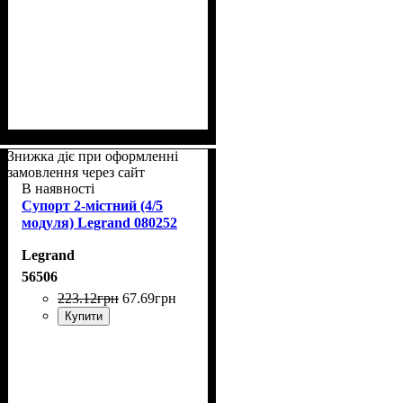
Знижка діє при оформленні
замовлення через сайт
В наявності
Супорт 2-містний (4/5
модуля) Legrand 080252
Legrand
56506
223
.
12
грн
67
.
69
грн
Купити