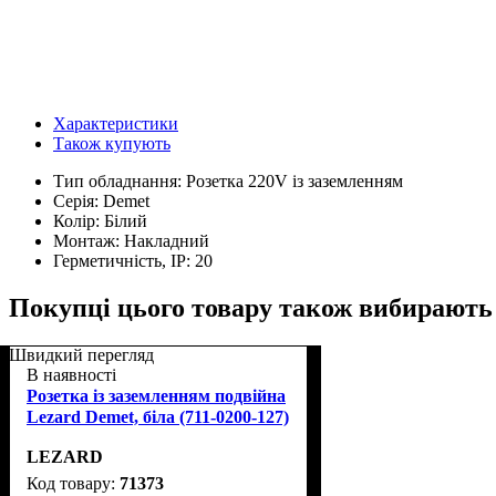
Характеристики
Також купують
Тип обладнання:
Розетка 220V із заземленням
Серія:
Demet
Колір:
Білий
Монтаж:
Накладний
Герметичність, IP:
20
Покупці цього товару також вибирають
Швидкий перегляд
В наявності
Розетка із заземленням подвійна
Lezard Demet, біла (711-0200-127)
LEZARD
71373