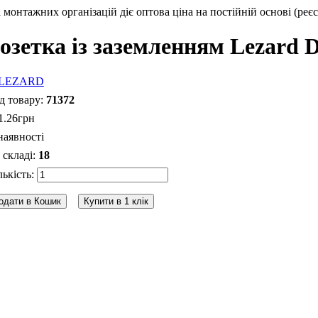
монтажних організацій діє оптова ціна на постійній основі (реєс
озетка із заземленням Lezard D
71372
1
.
26
грн
наявності
18
одати в Кошик
Купити в 1 клік