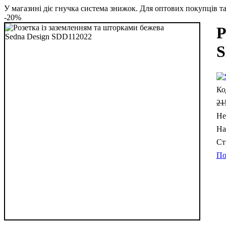
У магазині діє гнучка система знижок. Для оптових покупців та 
-20%
Р
S
21
Не
По