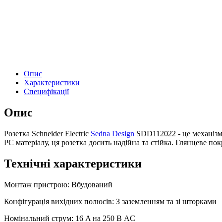
Опис
Характеристики
Специфікації
Опис
Розетка Schneider Electric
Sedna Design
SDD112022 - це механізм 
PC матеріалу, ця розетка досить надійна та стійка. Глянцеве по
Технічні характеристики
Монтаж пристрою: Вбудований
Конфігурація вихідних полюсів: З заземленням та зі шторками
Номінальний струм: 16 A на 250 В AC