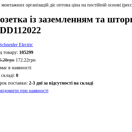
монтажних організацій діє оптова ціна на постійній основі (реєс
озетка із заземленням та штор
DD112022
105299
5
.
28
грн
172
.
22
грн
має в наявності
0
2-3 дні за відсутності на складі
відомити при наявності