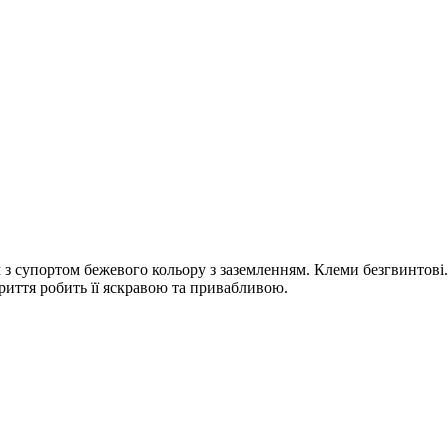
з супортом бежевого кольору з заземленням. Клеми безгвинтові.
криття робить її яскравою та привабливою.