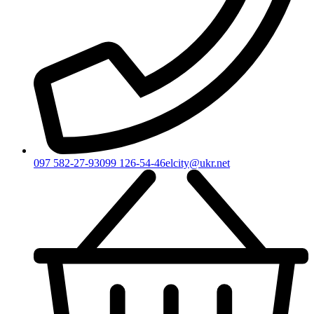
097 582-27-93
099 126-54-46
elcity@ukr.net