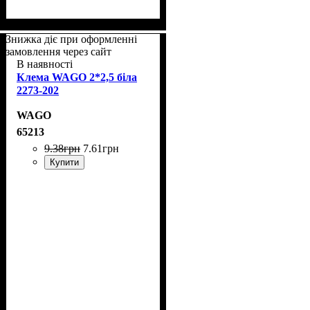
Знижка діє при оформленні
замовлення через сайт
В наявності
Клема WAGO 2*2,5 біла
2273-202
WAGO
65213
9
.
38
грн
7
.
61
грн
Купити