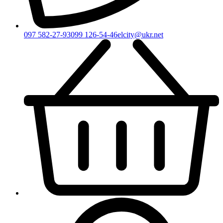
097 582-27-93
099 126-54-46
elcity@ukr.net