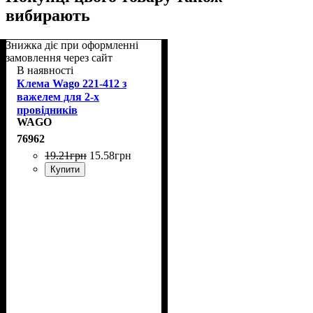
вибирають
Знижка діє при оформленні
замовлення через сайт
В наявності
Клема Wago 221-412 з
важелем для 2-х
провідників
WAGO
76962
19
.
21
грн
15
.
58
грн
Купити