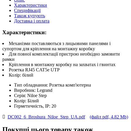
Характеристики
Специфікації
Також купують
Доставка і оплата
Характеристики:
Механізми поставляються з лицьовими панелями і
супортом для кріплення на монтажну коробку
Для повної комплектації пристрою необхідно замовити
рамки
Кріплення в монтажну коробку на захватах і гвинтах
Розетка RJ45 CAT5e UTP
Колір: білий
Тип обладнання:
Розетка комп'ютерна
Виробник:
Legrand
Серія:
Niloe Step
Колір:
Білий
Герметичність, IP:
20
DC002_6_Broshura_Niloe_Step_UA.pdf
(файл pdf, 4.82 Mb)
Покупці цього товару також