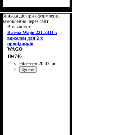
Знижка діє при оформленні
замовлення через сайт
В наявності
Клема Wago 221-2411 з
важелем для 2-х
провідників
WAGO
104746
24
.
71
грн
20
.
03
грн
Купити