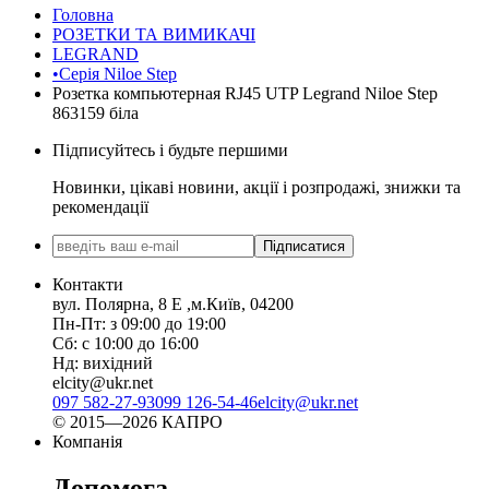
Головна
РОЗЕТКИ ТА ВИМИКАЧІ
LEGRAND
•Серія Niloe Step
Розетка компьютерная RJ45 UTP Legrand Niloe Step
863159 біла
Підписуйтесь і будьте першими
Новинки, цікаві новини, акції і розпродажі, знижки та
рекомендації
Підписатися
Контакти
вул. Полярна, 8 Е ,м.Київ, 04200
Пн-Пт: з 09:00 до 19:00
Сб: с 10:00 до 16:00
Нд: вихідний
elcity@ukr.net
097 582-27-93
099 126-54-46
elcity@ukr.net
© 2015—2026 КАПРО
Компанія
Допомога