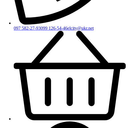
097 582-27-93
099 126-54-46
elcity@ukr.net