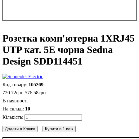
Розетка комп'ютерна 1ХRJ45
UTP кат. 5Е чорна Sedna
Design SDD114451
105269
720
.
72
грн
576
.
58
грн
В наявності
10
Додати в Кошик
Купити в 1 клік