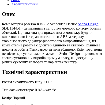
Характеристики
Опис
Комп'ютерна розетка RJ45 5e Schneider Electric
Sedna Design
SDD114451 - це механізм з супортом чорного кольору. Клеми
обтискні. Призначена для прихованого монтажу. Будучи
виготовленою із термопластичного ABS матеріалу
стабілізованого до ультрафіолетового випромінювання, ця
комп'ютерна розетка є досить надійною та стійкою. Глянцеве
покриття робить її яскравою та привабливою. Крім того, вона
не містить ртуті та важких металів. Sedna Design – це колекція
електроустановчих виробів преміум класу, які доступні у
різних сучасних кольорах та варіантах текстур.
Технічні характеристики
Роз'єм екрануючого типу: UTP
Тип data-конектора: RJ45 - кат. 5e
Колір: Чорний