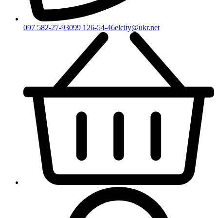
097 582-27-93
099 126-54-46
elcity@ukr.net