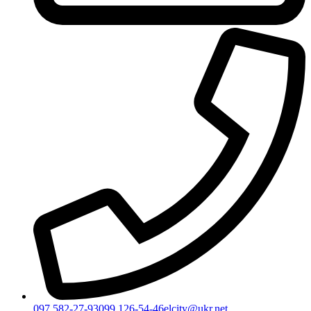
097 582-27-93
099 126-54-46
elcity@ukr.net