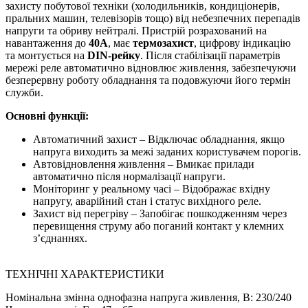
захисту побутової техніки (холодильників, кондиціонерів,
пральних машин, телевізорів тощо) від небезпечних перепадів
напруги та обриву нейтралі. Пристрій розрахований на
навантаження до
40А
, має
термозахист
, цифрову індикацію
та монтується на
DIN-рейку
. Після стабілізації параметрів
мережі реле автоматично відновлює живлення, забезпечуючи
безперервну роботу обладнання та подовжуючи його термін
служби.
Основні функції:
Автоматичний захист – Відключає обладнання, якщо
напруга виходить за межі заданих користувачем порогів.
Автовідновлення живлення – Вмикає прилади
автоматично після нормалізації напруги.
Моніторинг у реальному часі – Відображає вхідну
напругу, аварійний стан і статус вихідного реле.
Захист від перегріву – Запобігає пошкодженням через
перевищення струму або поганий контакт у клемних
з’єднаннях.
ТЕХНІЧНІ ХАРАКТЕРИСТИКИ
Номінальна змінна однофазна напруга живлення, В: 230/240