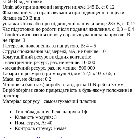
за 60 В від уставки
Umin або при зниженні напруги нижче 145 В, с: 0,12
Фіксований час спрацьовування при підвищенні напруги
більше за 30 В від
уставки Umах або при підвищенні напруги вище 285 В, с: 0,12
Час підготовки до роботи після подання живлення, с: 0,3 – 0,4
Точність визначення порогу спрацьовування за напругою, В,
не гірше: 3
Гістерезис повернення за напругою, В: 4 – 5
Струм споживання від мережі, мА, не більше: 10
Комутаційний ресурс вихідних контактів:
- електричний ресурс, раз, не менше: 10 000
- механічний ресурс, раз, не менше: 500 000
Габаритні розміри (три модулі S), мм: 52,5 x 93 x 66,5
Маса, кг, не більше: 0,2
Установка (монтаж) виробу: стандартна DIN-рейка 35 мм
Виріб зберігає свою працездатність в будь-якому положенні в
просторі
Матеріал корпусу - самозатухаючий пластик
Тип обладнання:
Реле напруги 1ф
Кількість модулів:
3
Ном. струм, А:
40
Контроль струму:
Немає