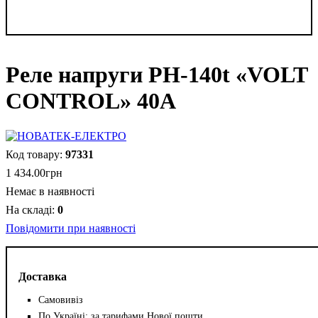
Реле напруги PH-140t «VOLT
CONTROL» 40А
97331
1 434
.
00
грн
Немає в наявності
0
Повідомити при наявності
Доставка
Самовивіз
По Україні: за тарифами Нової пошти