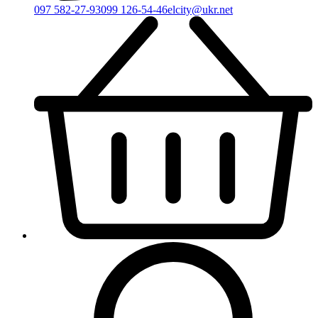
097 582-27-93
099 126-54-46
elcity@ukr.net