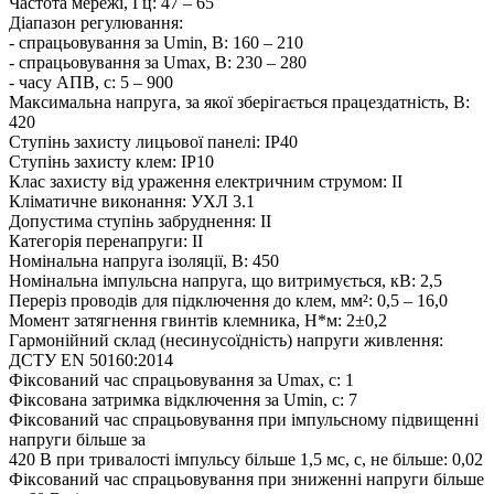
Частота мережі, Гц: 47 – 65
Діапазон регулювання:
- спрацьовування за Umin, В: 160 – 210
- спрацьовування за Umах, В: 230 – 280
- часу АПВ, с: 5 – 900
Максимальна напруга, за якої зберігається працездатність, В:
420
Ступінь захисту лицьової панелі: IP40
Ступінь захисту клем: IP10
Клас захисту від ураження електричним струмом: II
Кліматичне виконання: УХЛ 3.1
Допустима ступінь забруднення: II
Категорія перенапруги: II
Номінальна напруга ізоляції, В: 450
Номінальна імпульсна напруга, що витримується, кВ: 2,5
Переріз проводів для підключення до клем, мм²: 0,5 – 16,0
Момент затягнення гвинтів клемника, Н*м: 2±0,2
Гармонійний склад (несинусоїдність) напруги живлення:
ДСТУ EN 50160:2014
Фіксований час спрацьовування за Umах, с: 1
Фіксована затримка відключення за Umin, с: 7
Фіксований час спрацьовування при імпульсному підвищенні
напруги більше за
420 В при тривалості імпульсу більше 1,5 мс, с, не більше: 0,02
Фіксований час спрацьовування при зниженні напруги більше