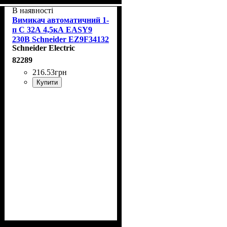
В наявності
Вимикач автоматичний 1-
п С 32А 4,5кА EASY9
230В Schneider EZ9F34132
Schneider Electric
82289
216
.
53
грн
Купити