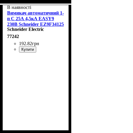
В наявності
Вимикач автоматичний 1-
п С 25А 4,5кА EASY9
230В Schneider EZ9F34125
Schneider Electric
77242
192
.
82
грн
Купити