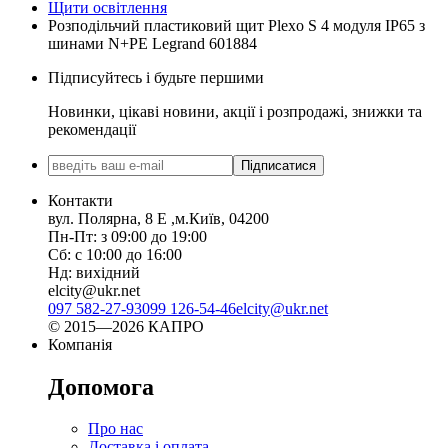
Щити освітлення
Розподільчий пластиковий щит Plexo S 4 модуля IP65 з
шинами N+PE Legrand 601884
Підписуйтесь і будьте першими
Новинки, цікаві новини, акції і розпродажі, знижки та
рекомендації
Підписатися
Контакти
вул. Полярна, 8 Е ,м.Київ, 04200
Пн-Пт: з 09:00 до 19:00
Сб: с 10:00 до 16:00
Нд: вихідний
elcity@ukr.net
097 582-27-93
099 126-54-46
elcity@ukr.net
© 2015—2026 КАПРО
Компанія
Допомога
Про нас
Доставка і оплата