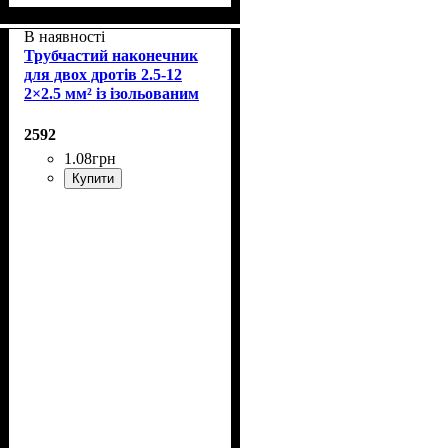
В наявності
Трубчастий наконечник
для двох дротів 2.5-12
2×2.5 мм² із ізольованим
фланцем
2592
1
.
08
грн
Купити