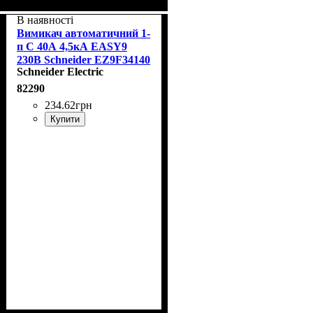
В наявності
Вимикач автоматичний 1-
п С 40А 4,5кА EASY9
230В Schneider EZ9F34140
Schneider Electric
82290
234
.
62
грн
Купити