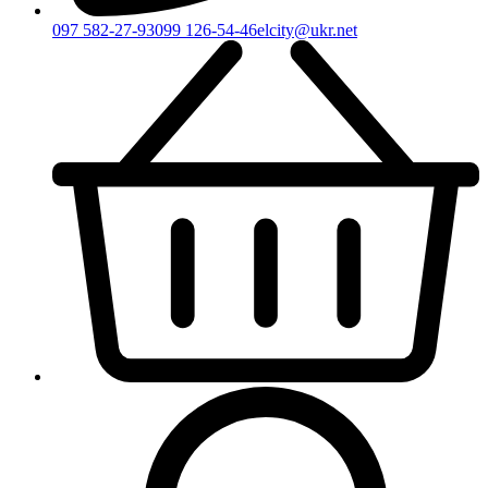
097 582-27-93
099 126-54-46
elcity@ukr.net