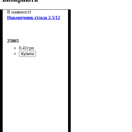
В наявності
Наконечник-гільза 2,5/12
25865
0
.
41
грн
Купити