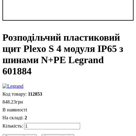
Розподільчий пластиковий
щит Plexo S 4 модуля IP65 з
шинами N+PE Legrand
601884
112853
848
.
23
грн
В наявності
2