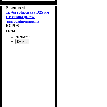
В наявності
Труба гофрована D25 мм
ПЕ стійка до УФ
-випромінювання з
KOPOS
протяжкою KOPOS
2325/LPE-1_F50DU
110341
20
.
96
грн
Купити