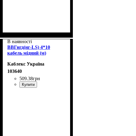
В наявності
ВВГнгд(нг-LS) 4*10
кабель мідний (м)
Каблекс Україна
103640
509
.
38
грн
Купити