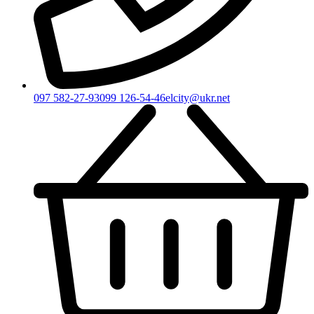
097 582-27-93
099 126-54-46
elcity@ukr.net