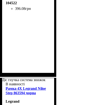
104522
396
.
08
грн
Діє гнучка система знижок
В наявності
Рамка 4Х Legrand Niloe
Step 863594 чорна
Legrand