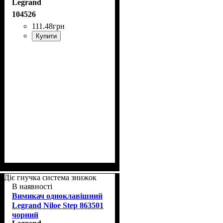
Legrand
104526
111
.
48
грн
Купити
Діє гнучка система знижок
В наявності
Вимикач одноклавішний
Legrand Niloe Step 863501
чорний