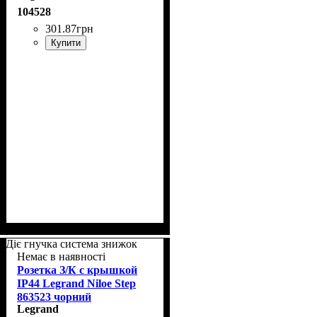
104528
301
.
87
грн
Купити
Діє гнучка система знижок
Немає в наявності
Розетка З/К с крышкой
IP44 Legrand Niloe Step
863523 чорний
Legrand