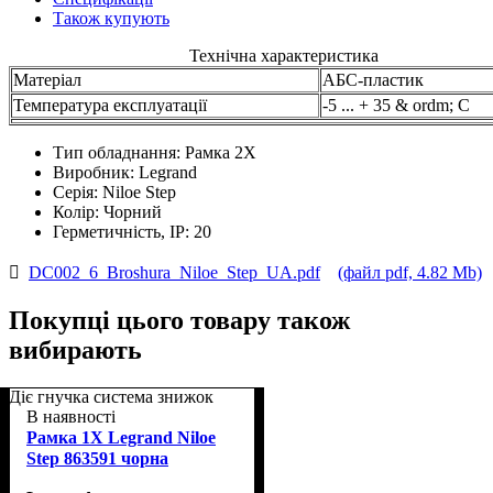
Також купують
Технічна характеристика
Матеріал
АБС-пластик
Температура експлуатації
-5 ... + 35 & ordm; С
Тип обладнання:
Рамка 2Х
Виробник:
Legrand
Серія:
Niloe Step
Колір:
Чорний
Герметичність, IP:
20
DC002_6_Broshura_Niloe_Step_UA.pdf
(файл pdf, 4.82 Mb)
Покупці цього товару також
вибирають
Діє гнучка система знижок
В наявності
Рамка 1Х Legrand Niloe
Step 863591 чорна