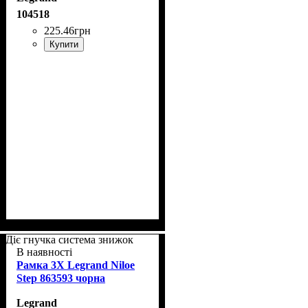
104518
225
.
46
грн
Купити
Діє гнучка система знижок
В наявності
Рамка 3Х Legrand Niloe
Step 863593 чорна
Legrand