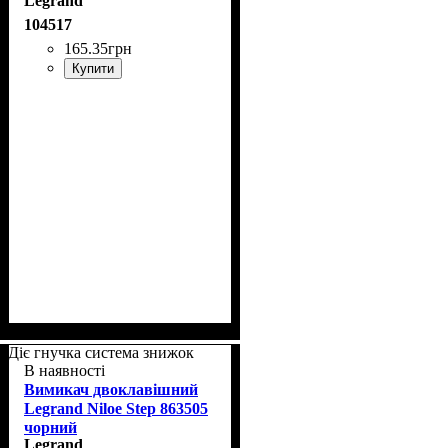
Legrand
104517
165
.
35
грн
Купити
Діє гнучка система знижок
В наявності
Вимикач двоклавішний
Legrand Niloe Step 863505
чорний
Legrand