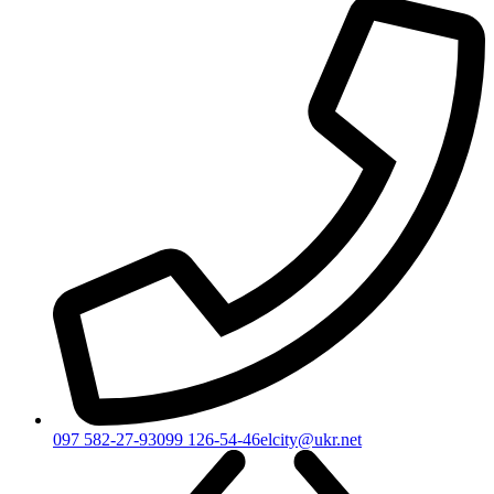
097 582-27-93
099 126-54-46
elcity@ukr.net