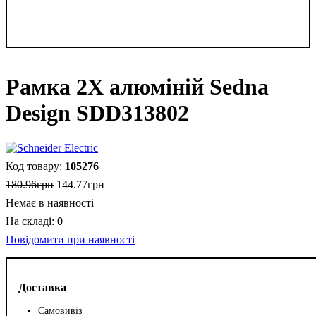
Рамка 2Х алюміній Sedna
Design SDD313802
105276
180
.
96
грн
144
.
77
грн
Немає в наявності
0
Повідомити при наявності
Доставка
Самовивіз