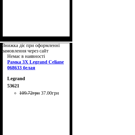
Знижка діє при оформленні
замовлення через сайт
Немає в наявності
Рамка 3Х Legrand Celiane
068633 белая
Legrand
53621
109
.
72
грн
37
.
00
грн