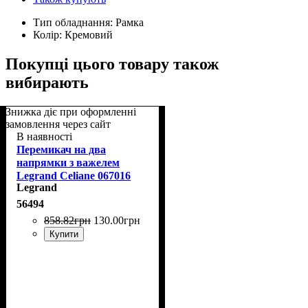
Тип обладнання:
Рамка
Колір:
Кремовий
Покупці цього товару також
вибирають
Знижка діє при оформленні
замовлення через сайт
В наявності
Перемикач на два
напрямки з важелем
Legrand Celiane 067016
Legrand
56494
858
.
82
грн
130
.
00
грн
Купити