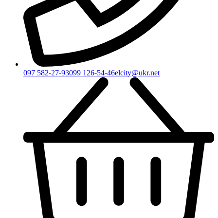
097 582-27-93
099 126-54-46
elcity@ukr.net