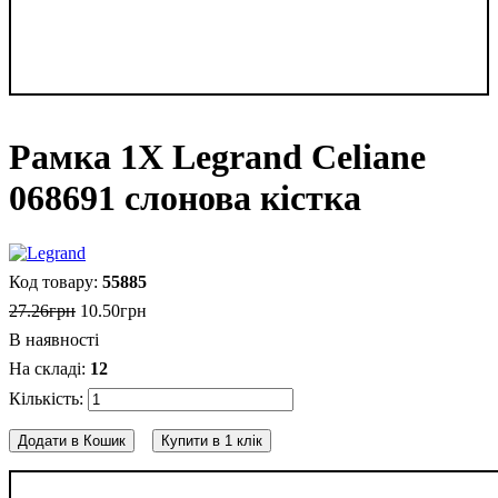
Рамка 1Х Legrand Celiane
068691 слонова кістка
55885
27
.
26
грн
10
.
50
грн
В наявності
12
Додати в Кошик
Купити в 1 клік