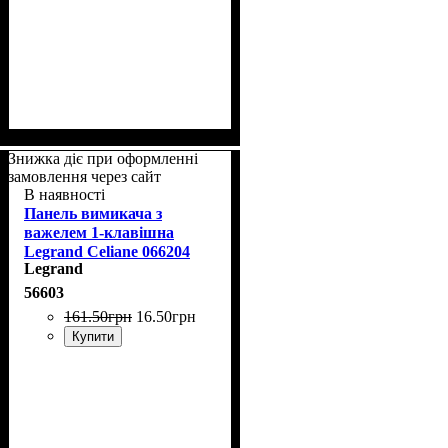
Знижка діє при оформленні
замовлення через сайт
В наявності
Панель вимикача з
важелем 1-клавішна
Legrand Celiane 066204
Legrand
слонова кістка
56603
161
.
50
грн
16
.
50
грн
Купити