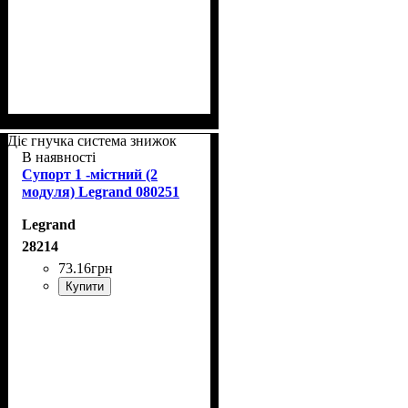
Діє гнучка система знижок
В наявності
Супорт 1 -містний (2
модуля) Legrand 080251
Legrand
28214
73
.
16
грн
Купити