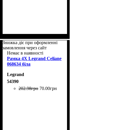
Знижка діє при оформленні
замовлення через сайт
Немає в наявності
Рамка 4Х Legrand Celiane
068634 біла
Legrand
54390
202
.
98
грн
70
.
00
грн