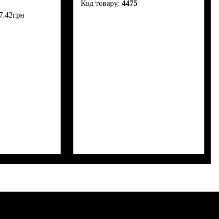
4475
7
.
42
грн