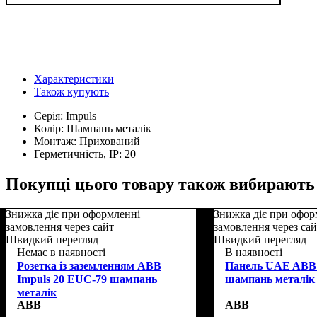
Характеристики
Також купують
Серія:
Impuls
Колір:
Шампань металік
Монтаж:
Прихований
Герметичність, IP:
20
Покупці цього товару також вибирають
Знижка діє при оформленні
Знижка діє при офор
замовлення через сайт
замовлення через са
Швидкий перегляд
Швидкий перегляд
Немає в наявності
В наявності
Розетка із заземленням ABB
Панель UAE ABB 
Impuls 20 EUC-79 шампань
шампань металік
металік
ABB
ABB