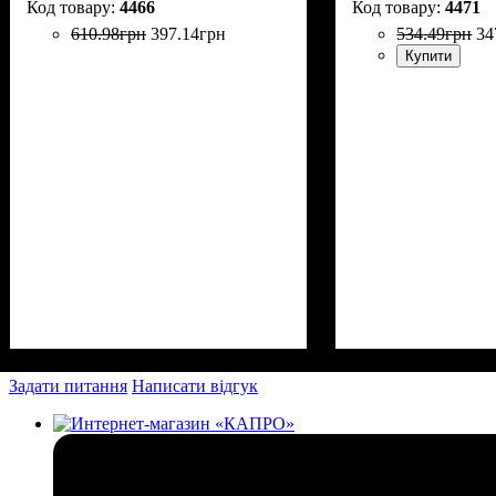
4466
4471
610
.
98
грн
397
.
14
грн
534
.
49
грн
34
Купити
Задати питання
Написати відгук