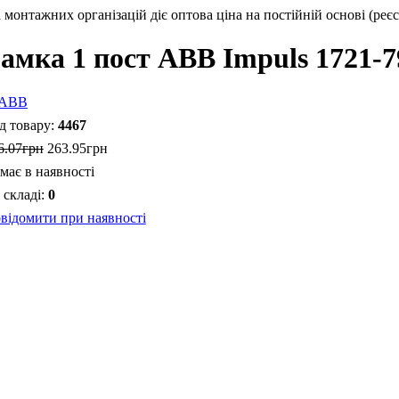
монтажних організацій діє оптова ціна на постійній основі (реєс
амка 1 пост ABB Impuls 1721-
4467
6
.
07
грн
263
.
95
грн
має в наявності
0
відомити при наявності