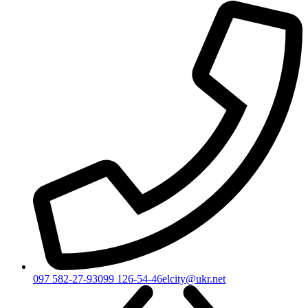
097 582-27-93
099 126-54-46
elcity@ukr.net