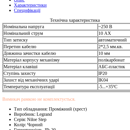
Характеристики
Специфікації
Технічна характеристика
Номінальна напруга
~250 В
Номінальний струм
10 АХ
Тип затиску
автоматичний
Перетин кабелю
2*2,5 мм.кв.
Довжина зачистки кабелю
10 мм
Матеріал корпусу механізму
полікарбонат
Матеріал клавіші
АБС-пластик
Ступінь захисту
IP20
Захист від механічних ударі
IK04
Температура експлуатації
-5...+35ºС
Вимикач рамкою не комплектується.
Тип обладнання:
Проміжний (хрест)
Виробник:
Legrand
Серія:
Niloe Step
Колір:
Чорний
Герметичність, IP:
20