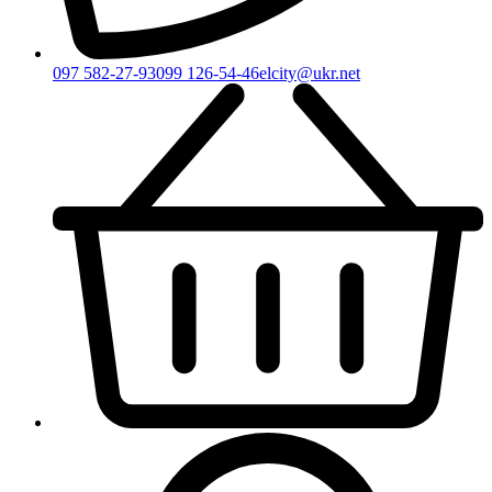
097 582-27-93
099 126-54-46
elcity@ukr.net