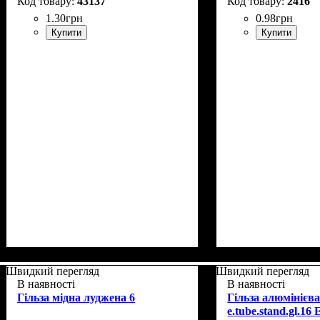
43137
2416
1
.
30
грн
0
.
98
грн
Купити
Купити
Швидкий перегляд
Швидкий перегляд
В наявності
В наявності
Гільза мідна луджена 6
Гільза алюмінієв
e.tube.stand.gl.16