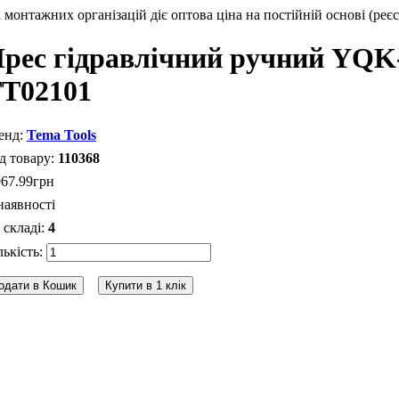
монтажних організацій діє оптова ціна на постійній основі (реєс
рес гідравлічний ручний YQK-7
Т02101
Tema Tools
110368
967
.
99
грн
наявності
4
одати в Кошик
Купити в 1 клік