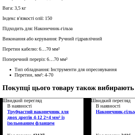
Вага: 3,5 кг
Індекс в'язкості олії: 150
Підходить для: Наконечник-гільза
Виконання або керування: Ручний гідравлічний
Перетин кабелю: 6…70 мм²
Поперечний переріз: 6…70 мм²
Тип обладнання:
Інструменти для опресовування
Перетин, мм²:
4-70
Покупці цього товару також вибирають
Швидкий перегляд
Швидкий перегляд
В наявності
В наявності
Трубчастий наконечник для
Наконечник-гільз
двох дротів 4-12 2×4 мм² із
ізольованим фланцем