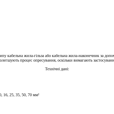
типу кабельна жила-гільза або кабельна жила-наконечник за доп
о полегшують процес опресування, оскільки вимагають застосуванн
Технічні дані:
 16, 25, 35, 50, 70 мм²