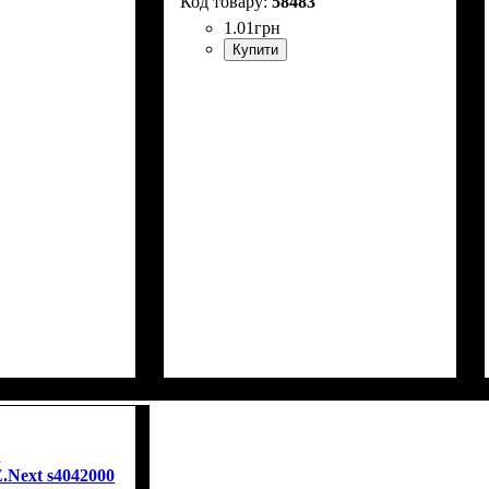
58483
1
.
01
грн
Купити
а
 E.Next s4042000