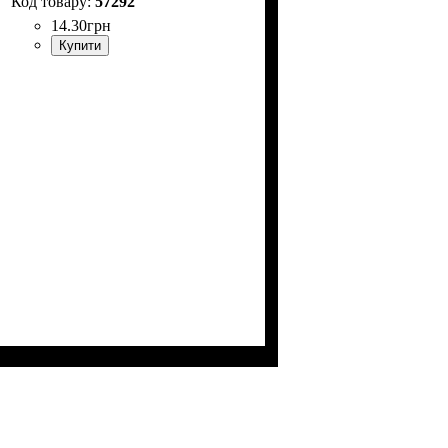
57292
14
.
30
грн
Купити