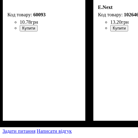
E.Next
60093
10264
10
.
78
грн
13
.
20
грн
Купити
Купити
Задати питання
Написати відгук